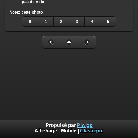
pas de note
Notez cette photo
0
1
2
3
4
5
Propulsé par
Piwigo
Affichage :
Mobile
|
Classique