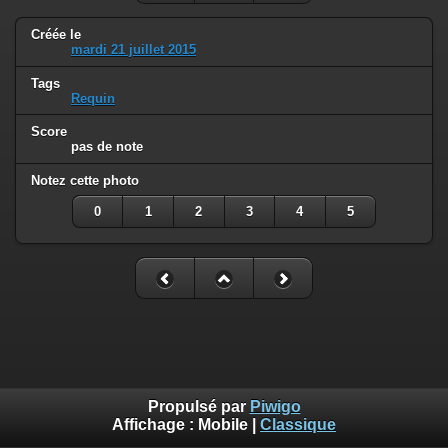
Créée le
mardi 21 juillet 2015
Tags
Requin
Score
pas de note
Notez cette photo
0
1
2
3
4
5
Propulsé par
Piwigo
Affichage :
Mobile
|
Classique