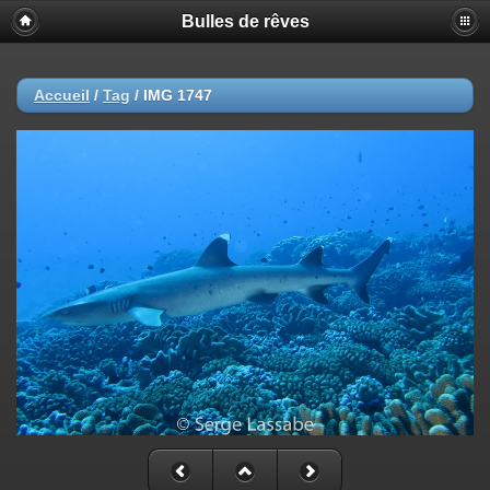
Bulles de rêves
Accueil
/
Tag
/
IMG 1747